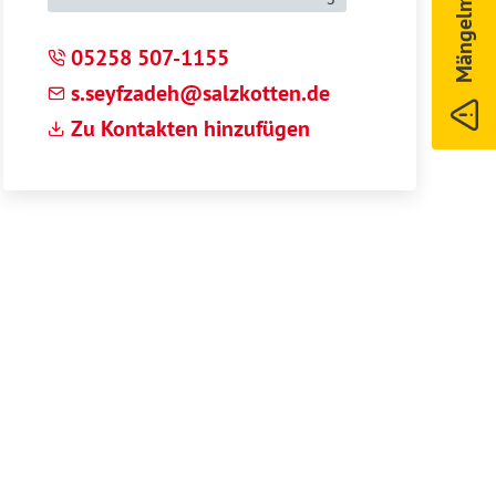
Mängelmelder
05258 507-1155
s
s
yfz
d
h
s
lzk
tt
n
d
Zu Kontakten hinzufügen