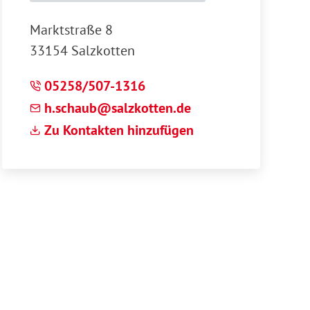
Marktstraße 8
33154 Salzkotten
05258/507-1316
h
sch
b
s
lzk
tt
n
d
Zu Kontakten hinzufügen