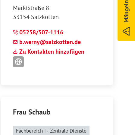
Mängelmelder
Marktstraße 8
33154 Salzkotten
05258/507-1116
b
w
rny
s
lzk
tt
n
d
Zu Kontakten hinzufügen
Frau Schaub
Fachbereich I - Zentrale Dienste