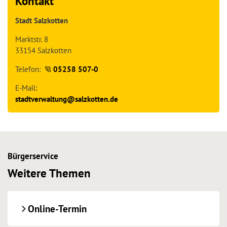
Kontakt
Stadt Salzkotten
Marktstr. 8
33154 Salzkotten
Telefon:
05258 507-0
E-Mail:
st
dtv
rw
lt
ng
s
lzk
tt
n
d
Bürgerservice
Weitere Themen
Online-Termin