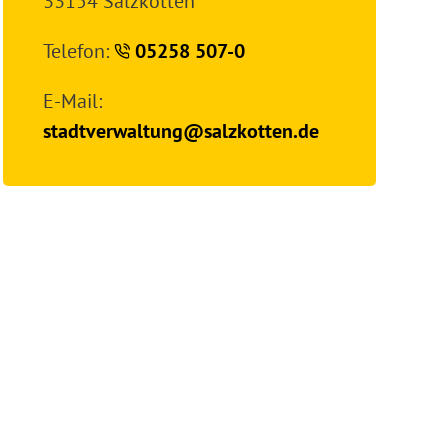
33154 Salzkotten
Telefon:
05258 507-0
E-Mail:
st
dtv
rw
lt
ng
s
lzk
tt
n
d