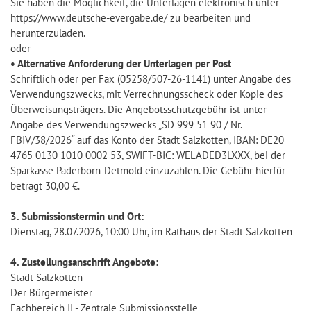
Sie haben die Möglichkeit, die Unterlagen elektronisch unter
https://www.deutsche-evergabe.de/ zu bearbeiten und
herunterzuladen.
oder
• Alternative Anforderung der Unterlagen per Post
Schriftlich oder per Fax (05258/507-26-1141) unter Angabe des
Verwendungszwecks, mit Verrechnungsscheck oder Kopie des
Überweisungsträgers. Die Angebotsschutzgebühr ist unter
Angabe des Verwendungszwecks „SD 999 51 90 / Nr.
FBIV/38/2026“ auf das Konto der Stadt Salzkotten, IBAN: DE20
4765 0130 1010 0002 53, SWIFT-BIC: WELADED3LXXX, bei der
Sparkasse Paderborn-Detmold einzuzahlen. Die Gebühr hierfür
beträgt 30,00 €.
3. Submissionstermin und Ort:
Dienstag, 28.07.2026, 10:00 Uhr, im Rathaus der Stadt Salzkotten
4. Zustellungsanschrift Angebote:
Stadt Salzkotten
Der Bürgermeister
Fachbereich II - Zentrale Submissionsstelle