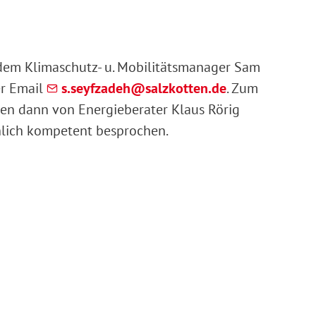
dem Klimaschutz- u. Mobilitätsmanager Sam
r Email
s
s
yfz
d
h
s
lzk
tt
n
d
. Zum
en dann von Energieberater Klaus Rörig
chlich kompetent besprochen.