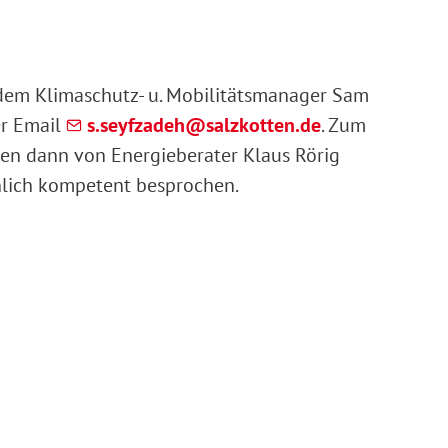
dem Klimaschutz- u. Mobilitätsmanager Sam
r Email
s
s
yfz
d
h
s
lzk
tt
n
d
. Zum
en dann von Energieberater Klaus Rörig
chlich kompetent besprochen.